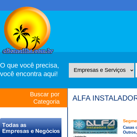
O que você precisa,
você encontra aqui!
Buscar por
ALFA INSTALADORA
Categoria
Segme
Casas 
Outros