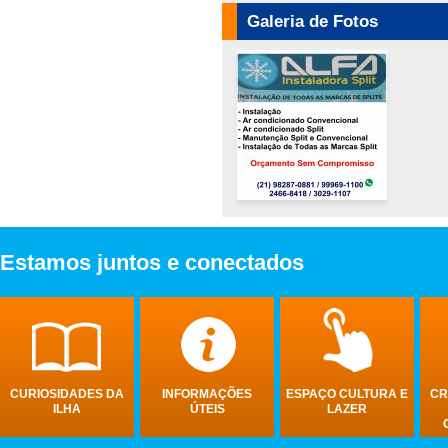
Galeria de Fotos
Estamos
juntos
e
conectados
CURIOSIDADES DA
INFORMAÇÕES
ESPAÇO CULTURA E
CR
ILHA
ÚTEIS
LAZER