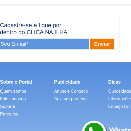
Cadastre-se e fique por
dentro do CLICA NA ILHA
Sobre o Portal
Publicidade
Dicas
Quem somos
Anuncie Conosco
Curiosidade
Fale conosco
Seja um parceiro
Informações
Suporte
Espaço Cult
Parceiros