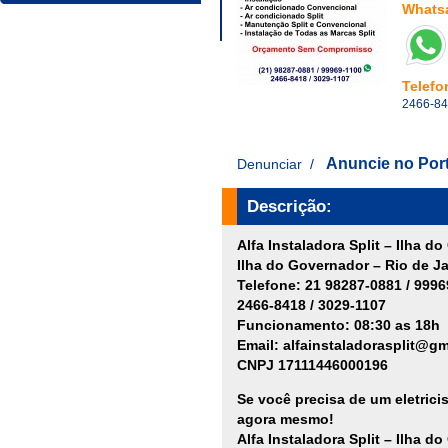
Whats
Telefo
2466-84
Anuncie no Porta
Denunciar
/
Descrição:
Alfa Instaladora Split – Ilha d
Ilha do Governador – Rio de Ja
Telefone: 21 98287-0881 / 999
2466-8418 / 3029-1107
Funcionamento: 08:30 as 18h
Email: alfainstaladorasplit@g
CNPJ 17111446000196
Se você precisa de um eletrici
agora mesmo!
Alfa Instaladora Split – Ilha d